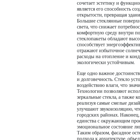
сочетает эстетику и функци
является его способность со
открытости, превращая здани
Большие стеклянные поверх
света, что снижает потребно
комфортную среду внутри по
стеклопакеты обладают выс
способствует энергоэффектив
отражают избыточное солнеч
расходы на отопление и конд
экологически устойчивым.
Еще одно важное достоинств
и долговечность. Стекло уст
воздействию влаги, что знач
Технологии позволяют испол
зеркальные стекла, а также 
реализуя самые смелые диза
улучшают звукоизоляцию, чт
городских районах. Наконец
единства с окружающим прос
эмоциональное состояние л
Таким образом, фасадное ос
подхода к архитектуре, объе