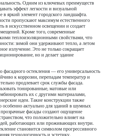
ональность. Одним из ключевых преимуществ
здавать эффект легкости и визуальной
е в яркий элемент городского ландшафта.
ности пропускают максимум естественного
сть в искусственном освещении и создает
мещений. Кроме того, современные
окими теплоизоляционными свойствами, что
ности: зимой они удерживают тепло, а летом
ное излучение. Это не только сокращает
иционирование, но и делает здание
о фасадного остекления — его универсальность
ойчиво к коррозии, перепадам температур и
ительно продлевает срок службы фасада.
ьзовать тонированные, матовые или
комбинировать их с другими материалами,
йнерские идеи. Такие конструкции также
о особенно актуально для зданий в шумных
, прозрачные фасады создают ощущение
транством, что положительно влияет на
юдей, работающих или проживающих внутри.
текление становится символом прогрессивного
диняя технологичность и эстетику.