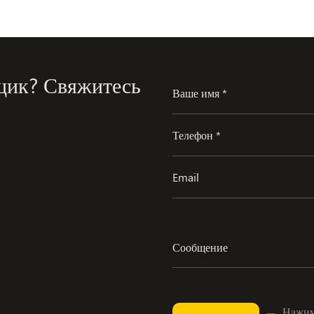
щик? Свяжитесь
Нажима