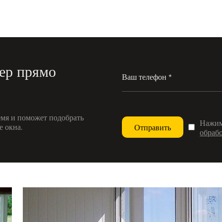
ер прямо
мя и поможет подобрать
Нажима
 окна.
Отправить
обраб