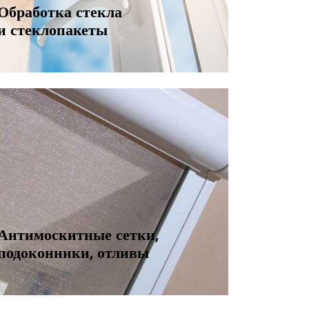
Обработка стекла
и стеклопакеты
Антимоскитные сетки,
подоконники, отливы